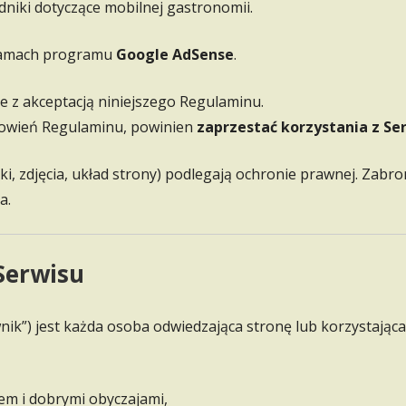
dniki dotyczące mobilnej gastronomii.
 ramach programu
Google AdSense
.
e z akceptacją niniejszego Regulaminu.
nowień Regulaminu, powinien
zaprzestać korzystania z Se
iki, zdjęcia, układ strony) podlegają ochronie prawnej. Zabro
a.
 Serwisu
ik”) jest każda osoba odwiedzająca stronę lub korzystająca z
wem i dobrymi obyczajami,