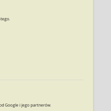
MARŻA W GASTRONOMII – JAK JĄ
POLICZYĆ I ZWIĘKSZYĆ ZYSKI W
LOKALU
stego.
DOTACJE NA FOOD TRUCK 2026 – JAK
OTRZYMAĆ DOFINANSOWANIE NA
MOBILNĄ GASTRONOMIĘ
FOOD TRUCKI – JEDZENIE NA
KÓŁKACH, KTÓRE PODBIŁO ŚWIAT
SANEPID W DRZWIACH: JAK PRZEJŚĆ
KONTROLĘ BEZ PANIKI I BEZ WSTYDU
FOOD TRUCK OD ZERA: PRAKTYCZNY
PORADNIK DLA POCZĄTKUJĄCYCH
od Google i jego partnerów.
JAK UDEKOROWAĆ STÓŁ BUFETOWY,