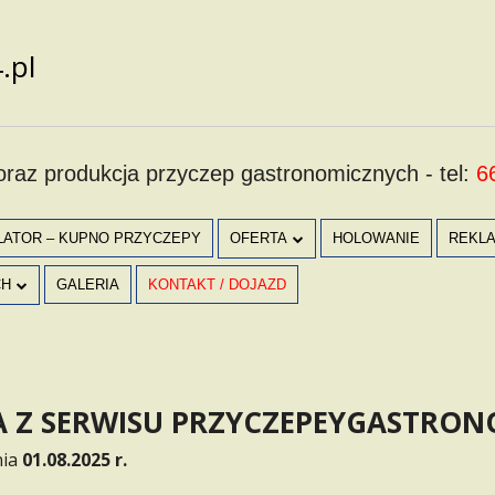
.pl
raz produkcja przyczep gastronomicznych - tel:
6
LATOR – KUPNO PRZYCZEPY
OFERTA
HOLOWANIE
REKL
CH
GALERIA
KONTAKT / DOJAZD
KOKOKURCZAK – TWÓJ POMYSŁ NA
BIZNES
ROKI W
POMYSŁ NA BIZNES – PRZYCZEPA
KEBAB
 Z SERWISU PRZYCZEPEYGASTRON
FRANCZYZA – KEBAB YUM YUM
nia
01.08.2025 r.