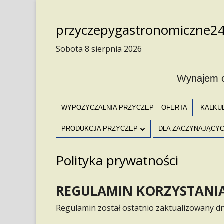
Skip
to
przyczepygastronomiczne24
content
Sobota 8 sierpnia 2026
Wynajem o
Menu
WYPOŻYCZALNIA PRZYCZEP – OFERTA
KALKU
główne
PRODUKCJA PRZYCZEP
DLA ZACZYNAJĄCY
PRZYCZEPY PREMIUM
PORADNIK PIERWSZE K
Polityka prywatności
BIZNESIE
PRZYCZEPA PREMIUM LODY
REGULAMIN KORZYSTANIA
PORADY
LEASING
Regulamin został ostatnio zaktualizowany d