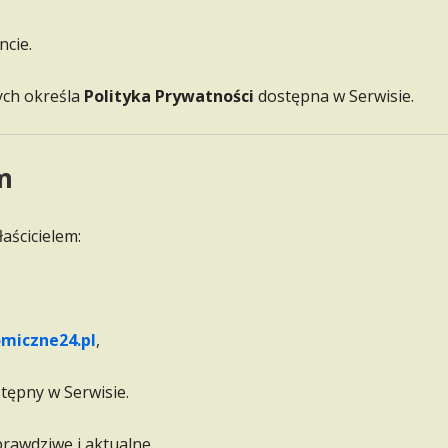
cie.
ych określa
Polityka Prywatności
dostępna w Serwisie.
em
aścicielem:
miczne24.pl
,
tępny w Serwisie.
awdziwe i aktualne.