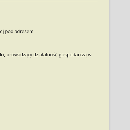
FOOD TRUCK I SOCIAL MEDIA: JAK
ZACZĄĆ, ŻEBY LUDZIE NAPRAWDĘ
PRZYJEŻDŻALI?
FOOD TRUCKI W EUROPIE: BOOM NA
nej pod adresem
JEDZENIE NA KÓŁKACH, KTÓRY NIE
ZWALNIA
ki
, prowadzący działalność gospodarczą w
PRZYCZEPY GASTRONOMICZNE –
MAŁY BIZNES, KTÓRY MOŻE DAĆ
DUŻE PIENIĄDZE
NASZE PRZYCZEPY
GASTRONOMICZNE NIE TYLKO
KARMIĄ – ONE POMAGAJĄ. JESTEŚMY
Z WAMI W AKCJACH
CHARYTATYWNYCH
FOOD TRUCK – GDZIE WOLNO