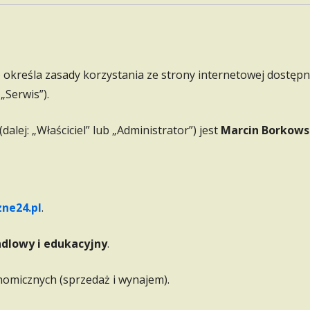
WYNAJEM PREMIUM
SZKOŁA BURGERA
”) określa zasady korzystania ze strony internetowej dostęp
PRZYCZEPA AIRSTREAM STAL
NIERDZEWNA
 „Serwis”).
alej: „Właściciel” lub „Administrator”) jest
Marcin Borkows
ne24.pl
.
dlowy i edukacyjny
.
nomicznych (sprzedaż i wynajem).