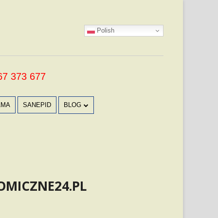
Polish
67 373 677
AMA
SANEPID
BLOG
PRACA W CZSIE MROZÓW W
PRZYCZEPIE GASTRONOMICZNEJ
NAJCZĘSTSZE BŁĘDY PRZY ZAKUPIE
PRZYCZEPY GASTRONOMICZNEJ,
OMICZNE24.PL
KTÓRE MOGĄ CIĘ DROGO
KOSZTOWAĆ