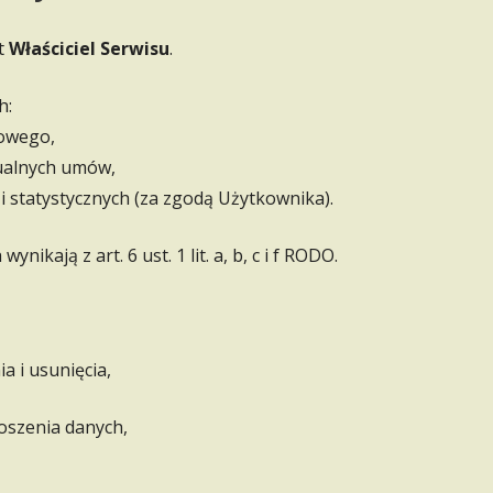
t
Właściciel Serwisu
.
h:
towego,
tualnych umów,
i statystycznych (za zgodą Użytkownika).
kają z art. 6 ust. 1 lit. a, b, c i f RODO.
a i usunięcia,
oszenia danych,