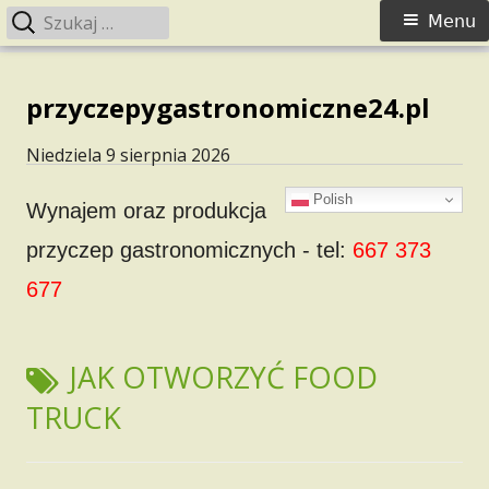
Szukaj:
Menu
Menu
główne
Skip
to
przyczepygastronomiczne24.pl
content
Niedziela 9 sierpnia 2026
Polish
Wynajem oraz produkcja
przyczep gastronomicznych - tel:
667 373
677
TAGI:
JAK OTWORZYĆ FOOD
TRUCK