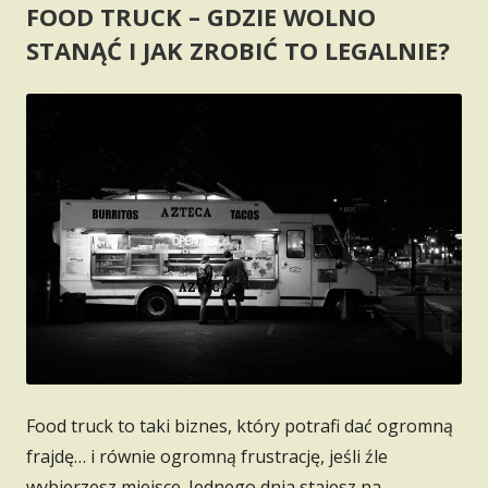
FOOD TRUCK – GDZIE WOLNO
STANĄĆ I JAK ZROBIĆ TO LEGALNIE?
Food truck to taki biznes, który potrafi dać ogromną
frajdę… i równie ogromną frustrację, jeśli źle
wybierzesz miejsce. Jednego dnia stajesz na