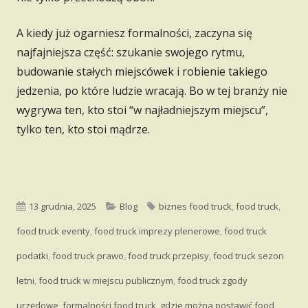
A kiedy już ogarniesz formalności, zaczyna się
najfajniejsza część: szukanie swojego rytmu,
budowanie stałych miejscówek i robienie takiego
jedzenia, po które ludzie wracają. Bo w tej branży nie
wygrywa ten, kto stoi “w najładniejszym miejscu”,
tylko ten, kto stoi mądrze.
Opublikowano
Kategorie
Tagi
13 grudnia, 2025
Blog
biznes food truck
,
food truck
,
food truck eventy
,
food truck imprezy plenerowe
,
food truck
podatki
,
food truck prawo
,
food truck przepisy
,
food truck sezon
letni
,
food truck w miejscu publicznym
,
food truck zgody
urzędowe
,
formalności food truck
,
gdzie można postawić food