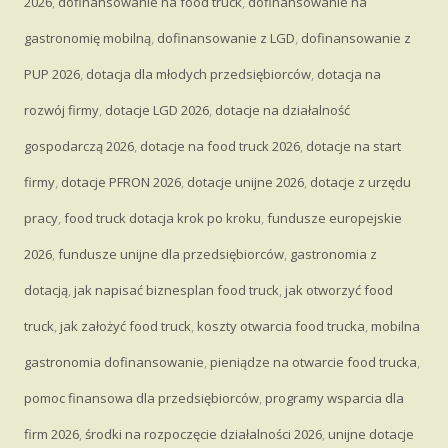
2026
,
dofinansowanie na food truck
,
dofinansowanie na
gastronomię mobilną
,
dofinansowanie z LGD
,
dofinansowanie z
PUP 2026
,
dotacja dla młodych przedsiębiorców
,
dotacja na
rozwój firmy
,
dotacje LGD 2026
,
dotacje na działalność
gospodarczą 2026
,
dotacje na food truck 2026
,
dotacje na start
firmy
,
dotacje PFRON 2026
,
dotacje unijne 2026
,
dotacje z urzędu
pracy
,
food truck dotacja krok po kroku
,
fundusze europejskie
2026
,
fundusze unijne dla przedsiębiorców
,
gastronomia z
dotacją
,
jak napisać biznesplan food truck
,
jak otworzyć food
truck
,
jak założyć food truck
,
koszty otwarcia food trucka
,
mobilna
gastronomia dofinansowanie
,
pieniądze na otwarcie food trucka
,
pomoc finansowa dla przedsiębiorców
,
programy wsparcia dla
firm 2026
,
środki na rozpoczęcie działalności 2026
,
unijne dotacje